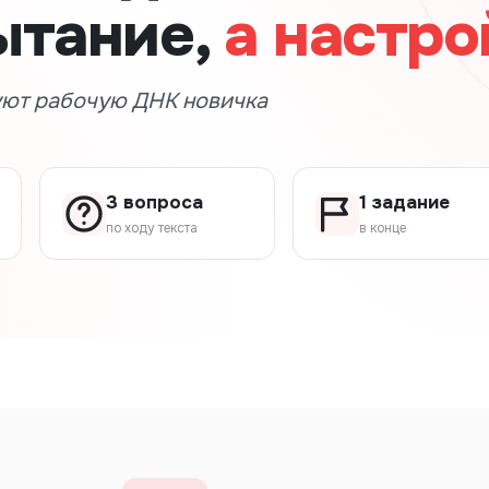
ытание,
а настро
уют рабочую ДНК новичка
3 вопроса
1 задание
по ходу текста
в конце