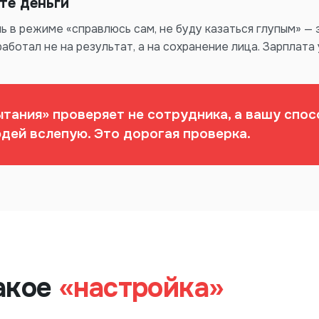
те деньги
 в режиме «справлюсь сам, не буду казаться глупым» — э
аботал не на результат, а на сохранение лица. Зарплата 
тания» проверяет не сотрудника, а вашу спо
дей вслепую. Это дорогая проверка.
акое
«настройка»