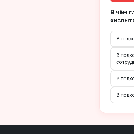
В чём г
«испыт
В подх
В подх
сотрудн
В подх
В подх