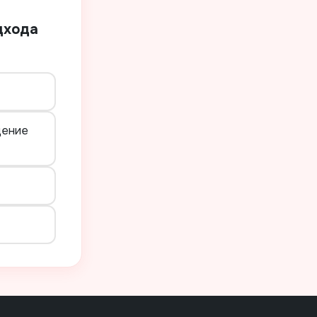
дхода
дение