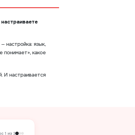
ы
настраиваете
— настройка: язык,
е понимает», какое
й. И настраивается
с 1 из 3