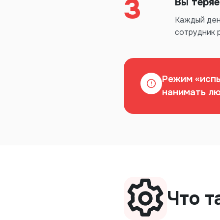
3
Вы теряе
Каждый день
сотрудник р
Режим «испы
нанимать лю
Что т