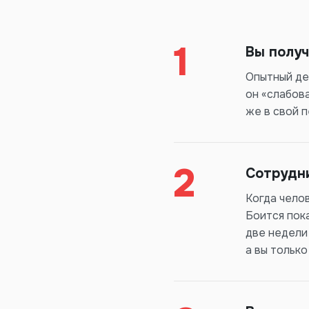
1
Вы получ
Опытный дел
он «слабова
же в свой 
2
Сотрудни
Когда челов
Боится пок
две недели
а вы только