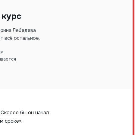
 курс
ерина Лебедева
т всё остальное.
ка
ывается
«Скорее бы он начал
м сроке».